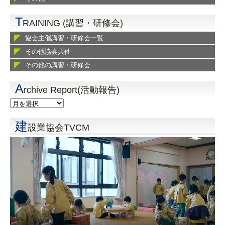
T
RAINING (講習・研修会)
協会主催講習・研修会一覧
その他協会共催
その他の講習・研修会
A
rchive Report(活動報告)
建
設業協会TVCM