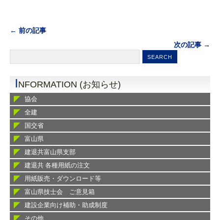
← 前の記事
次の記事 →
I
NFORMATION (お知らせ)
協会
全建
国交省
富山県
建退共富山県支部
建退共 各種用紙の注文
用紙販売・ダウンロード等
富山県技士会 ご意見箱
建設企業向け補助・助成制度
その他