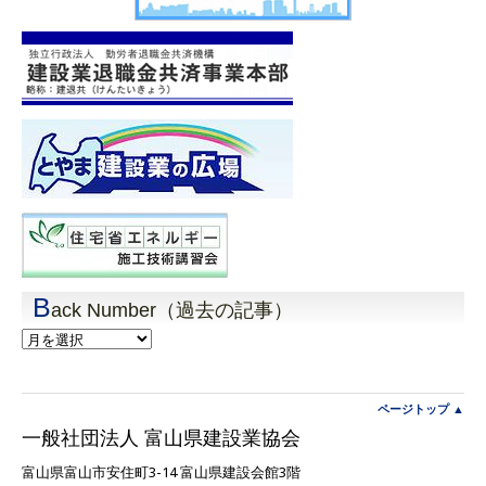
B
ack Number（過去の記事）
Back
Number（過
去
の
記
ページトップ ▲
事）
一般社団法人 富山県建設業協会
富山県富山市安住町3-14 富山県建設会館3階