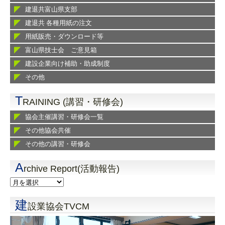
建退共富山県支部
建退共 各種用紙の注文
用紙販売・ダウンロード等
富山県技士会 ご意見箱
建設企業向け補助・助成制度
その他
T
RAINING (講習・研修会)
協会主催講習・研修会一覧
その他協会共催
その他の講習・研修会
A
rchive Report(活動報告)
建
設業協会TVCM