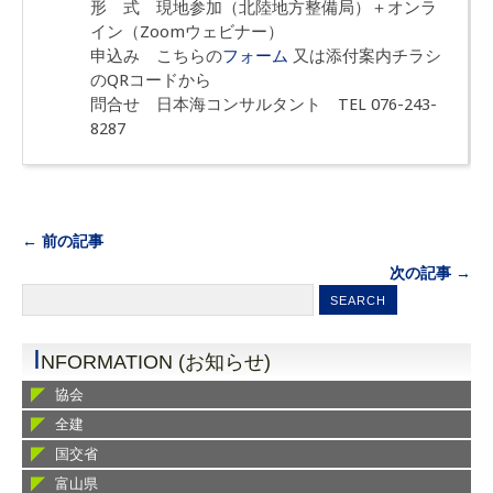
形 式 現地参加（北陸地方整備局）＋オンラ
イン（Zoomウェビナー）
申込み こちらの
フォーム
又は添付案内チラシ
のQRコードから
問合せ 日本海コンサルタント TEL 076-243-
8287
← 前の記事
次の記事 →
I
NFORMATION (お知らせ)
協会
全建
国交省
富山県