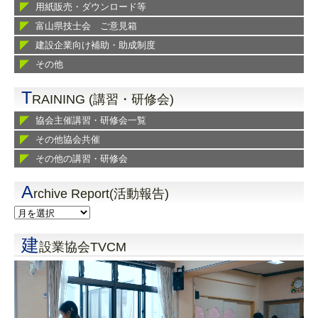
用紙販売・ダウンロード等
富山県技士会 ご意見箱
建設企業向け補助・助成制度
その他
T
RAINING (講習・研修会)
協会主催講習・研修会一覧
その他協会共催
その他の講習・研修会
A
rchive Report(活動報告)
建
設業協会TVCM