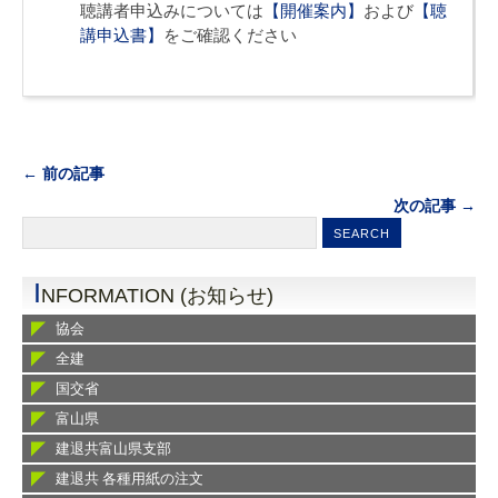
聴講者申込みについては
【開催案内】
および
【聴
講申込書】
をご確認ください
← 前の記事
次の記事 →
I
NFORMATION (お知らせ)
協会
全建
国交省
富山県
建退共富山県支部
建退共 各種用紙の注文