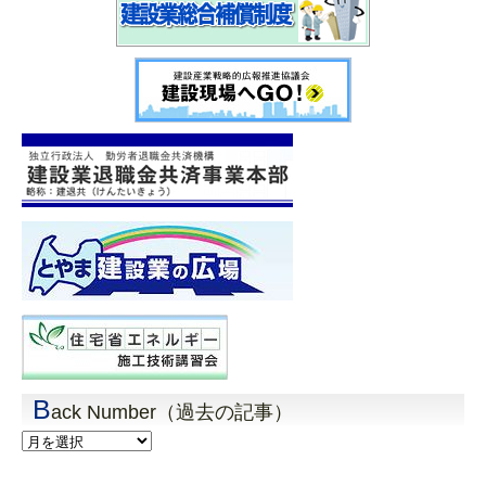
B
ack Number（過去の記事）
Back
Number（過
去