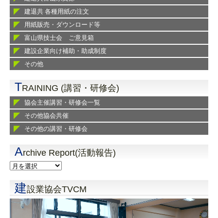
建退共 各種用紙の注文
用紙販売・ダウンロード等
富山県技士会 ご意見箱
建設企業向け補助・助成制度
その他
T
RAINING (講習・研修会)
協会主催講習・研修会一覧
その他協会共催
その他の講習・研修会
A
rchive Report(活動報告)
建
設業協会TVCM