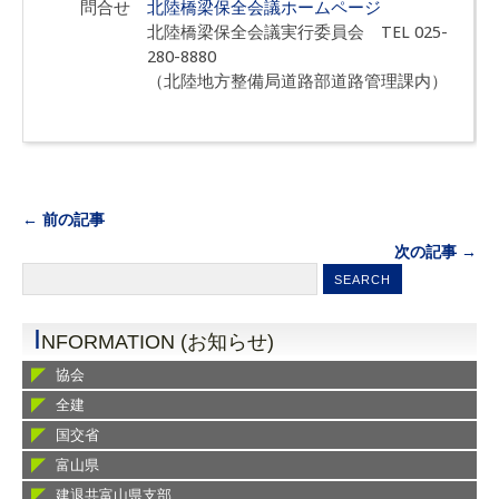
問合せ
北陸橋梁保全会議ホームページ
北陸橋梁保全会議実行委員会 TEL 025-
280-8880
（北陸地方整備局道路部道路管理課内）
← 前の記事
次の記事 →
I
NFORMATION (お知らせ)
協会
全建
国交省
富山県
建退共富山県支部