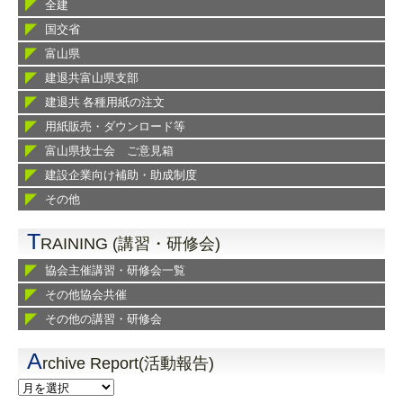
全建
国交省
富山県
建退共富山県支部
建退共 各種用紙の注文
用紙販売・ダウンロード等
富山県技士会 ご意見箱
建設企業向け補助・助成制度
その他
T
RAINING (講習・研修会)
協会主催講習・研修会一覧
その他協会共催
その他の講習・研修会
A
rchive Report(活動報告)