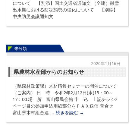
について 【別添】国土交通省通知文 （全建）融雪
出水期における防災態勢の強化について 【別添】
中央防災会議通知文
未分類
2020年1月16日
県農林水産部からのお知らせ
（県森林政策課）木材情報セミナーの開催について
（ご案内） 日 時 令和2年2月12日(水)15：00～
17：00 場 所 富山県民会館 申 込 上記チラシ2
ページ目の参加申込用紙部分をＦＡＸ送信 問合せ
富山県木材組合連 …
続きを読む
→